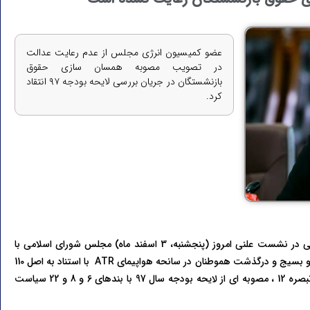
عضو کمیسیون انرژی مجلس از عدم رعایت عدالت
در تصویب مصوبه همسان سازی حقوق
بازنشستگان در جریان بررسی لایحه بودجه ۹۷ انتقاد
کرد.
به گزارش خبرنگار خبرگزاری خانه ملت، سکینه الماسی در نشست علنی امروز (پنجشنبه، 3 اسفند ماه) مجلس شورای اسلامی با
و بسیج و درگذشت هموطنان در سانحه هواپیمای
ATR
با استناد به اصل 110
قانون اساسی گفت: براساس جزء الحاقی 3 بند الف تبصره 12 ، مصوبه ای از لایحه بودجه سال 97 با بندهای 6 و 8 و 22 سیاست