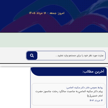
امروز: جمعه - 16 مرداد 1405
آخرین مطالب:
روابط عمومی دفتر دکتر سکینه الماسی:
پيام دکتر سكينه الماسي به مناسبت سالگرد رحلت جانسوز حضرت
امام خمينی(ره)
14 خرداد 1404