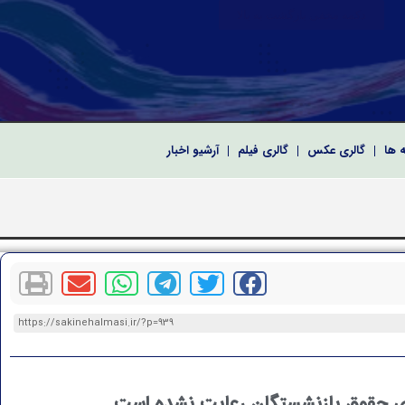
دکمه مخفی بازگشت به بالا
ه ها
گالری عکس
گالری فیلم
آرشیو اخبار
 سپاه پاسداران انقلاب اسلامی
رای اسلامی به مناسبت نخستین سالگرد شهدای خدمت
کریم و معارفه فرماندهان سپاه امام صادق(ع) استان بوشهر
https://sakinehalmasi.ir/?p=939
 حقوق بازنشستگان رعایت نشده است