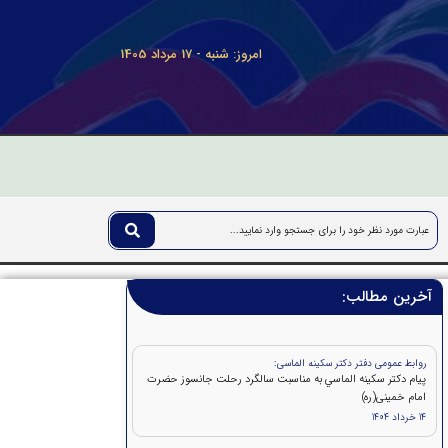
امروز: شنبه - 17 مرداد 1405
آخرین مطالب:
روابط عمومی دفتر دکتر سکینه الماسی:
پيام دکتر سكينه الماسي به مناسبت سالگرد رحلت جانسوز حضرت
امام خمينی(ره)
14 خرداد 1404