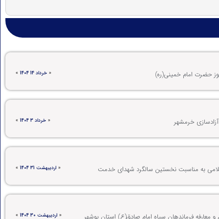
«
خرداد 14 1404
»
وز حضرت امام خمینی(ره)
«
خرداد 3 1404
»
 آزادسازی خرمشهر
«
اردیبهشت 31 1404
»
اسلامی به مناسبت نخستین سالگرد شهدای خدمت
«
اردیبهشت 30 1404
»
 و معارفه فرماندهان سپاه امام صادق(ع) استان بوشهر