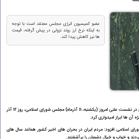
عضو کمیسیون انرژی مجلس معتقد است با توجه
به اینکه نرخ ارز روند نزولی در پیش گرفته، قیمت
ها نیز کاهش پیدا کند.
به گزارش خبرنگار خبرگزاری خانه ملت، سکینه الماسی در نشست علنی امروز (یکشنبه، 11 آذرماه) مجلس شورای اسلامی، روز 12 آذر
 آن ها ابراز امیدواری کرد.
رای اسلامی افزود: مردم ایران در بحران های اخیر کشور همانند سال های
دند و خواب و خیال دشمنان را برآشفتند.