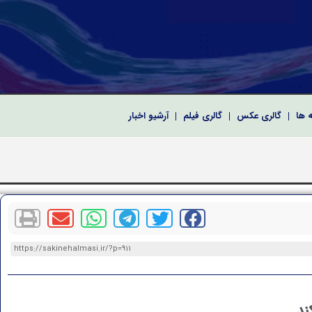
دکمه مخفی بازگشت به بالا
ه ها
گالری عکس
گالری فیلم
آرشیو اخبار
 سپاه پاسداران انقلاب اسلامی
رای اسلامی به مناسبت نخستین سالگرد شهدای خدمت
کریم و معارفه فرماندهان سپاه امام صادق(ع) استان بوشهر
https://sakinehalmasi.ir/?p=911
ند