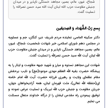
شجاع، غیور، عالم، بصیر، مجاهد خستگی ناپذیر و در میدان
جنبش مقاومت حزب الله لبنان آیت الله سید حسن نصرالله را
تسلیت گفت.
بِسمِ رَبِّ الشُّهَداء وَ الصِدیقین
دکتر
سکینه الماسی
نماینده مردم شریف دیر، کنگان، جم و عسلویه
در مجلس دهم شورای اسلامی خبر شهادت شخصیت شجاع، غیور،
عالم، بصیر، مجاهد خستگی ناپذیر و در میدان جنبش مقاومت حزب
الله لبنان آیت الله سید حسن نصرالله را تسلیت گفت.
شهادت این مجاهدِ نستوه و مبارز و شهید جبهه مقاومت و ایثار را به
پیشگاه حضرت بقیه الله العظم مهدی موعود(عج) و نایب برحقش
مقام عظمای ولایت و رهبری فرزانه حضرت آیت الله امام خامنه
ای(حفظه الله تعالی)، ملت قهرمان لبنان، همه آزادیخواهان جهان،
جریان مقاومت و جنبش حزب الله تبریک و تسلیت عرض نموده و
توفیق پیمودن راه مقدس ایشان را از درگاه خداوند متعال مسئلت
می نمایم.