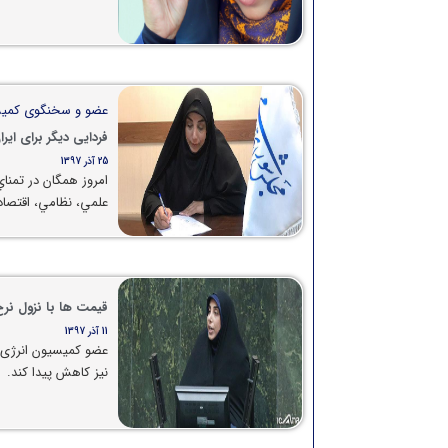
عضو و سخنگوی کمیس
فردایی دیگر برای ا
25 آذر 1397
امروز همگان در تمناي
علمي، نظامي، اقتصاد
قیمت ها با نزول نرخ
11 آذر 1397
عضو کمیسیون انرژی م
نیز کاهش پیدا کند.