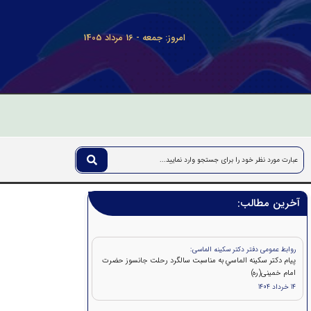
امروز: جمعه - 16 مرداد 1405
آخرین مطالب:
روابط عمومی دفتر دکتر سکینه الماسی:
پيام دکتر سكينه الماسي به مناسبت سالگرد رحلت جانسوز حضرت
امام خمينی(ره)
14 خرداد 1404