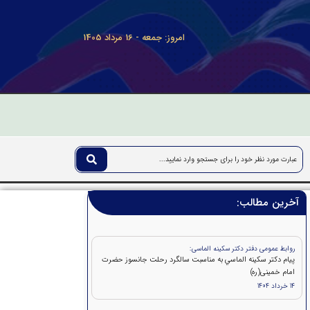
امروز: جمعه - 16 مرداد 1405
آخرین مطالب:
روابط عمومی دفتر دکتر سکینه الماسی:
پيام دکتر سكينه الماسي به مناسبت سالگرد رحلت جانسوز حضرت
امام خمينی(ره)
14 خرداد 1404