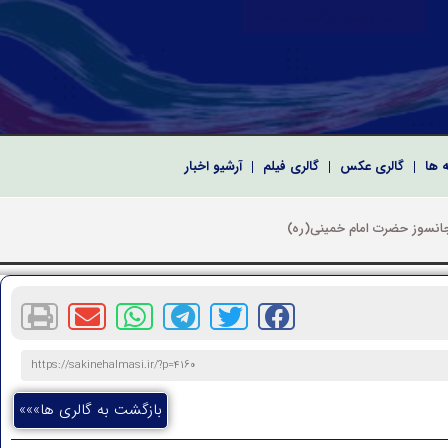
دکمه مخفی بازگشت به بالا
ه ها
گالری عکس
گالری فیلم
آرشیو اخبار
 سپاه پاسداران انقلاب اسلامی
رای اسلامی به مناسبت نخستین سالگرد شهدای خدمت
کریم و معارفه فرماندهان سپاه امام صادق(ع) استان بوشهر
https://sakinehalmasi.ir/?p=4160
بازگشت به گالری ها»»»