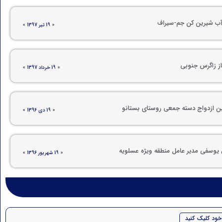
ه آب شیرین کن جم-سیراف
«
19 تیر 1397
»
از زاگرس جنوبی
«
19 خرداد 1397
»
ین ازدواج دسته جمعی روستای بستانو
«
19 دی 1396
»
س یوسفی مدیر عامل منطقه ویژه عسلویه
«
19 شهریور 1396
»
خود کلیک کنید