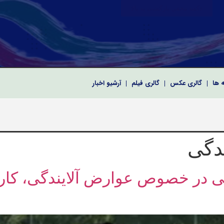
دکمه مخفی بازگشت به بالا
ه ها
گالری عکس
گالری فیلم
آرشیو اخبار
 سپاه پاسداران انقلاب اسلامی
رای اسلامی به مناسبت نخستین سالگرد شهدای خدمت
کریم و معارفه فرماندهان سپاه امام صادق(ع) استان بوشهر
دگی
ی در خصوص عوارض آلایندگی، کار