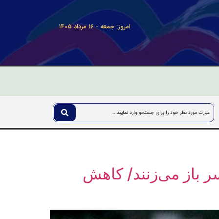
امروز: جمعه - 16 مرداد 1405
ون مرخصی ۹ماهه زایمان سر باز می‌زنند/ کاهش